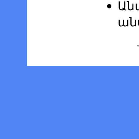
Ան
ան