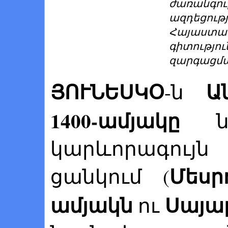
ժառանգո
ազդեցու
Հայաս
գիտությ
զարգացմա
ՅՈՒՆԵՍԿՕ
Ա
-ն
1400-ամյակը
նե
կարևորագույն
Մեսր
ցանկում (
ամյակն
Սայաթ
ու