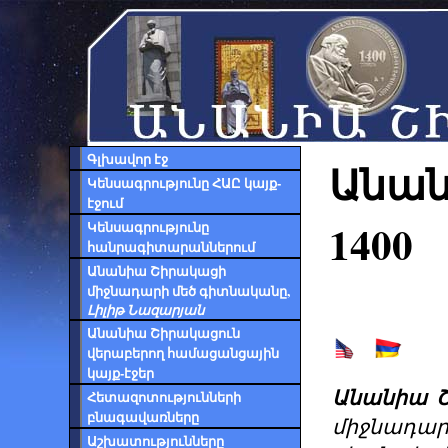
Գլխավոր էջ
Անան
Կենսագրությունը ՀԱԸ կայք-
էջում
1400
Կենսագրությունը
հանրագիտարաններում
Անանիա Շիրակացի
միջնադարի մեծ գիտնականը,
Լիլիթ Նազարյան
Անանիա Շիրակացուն
վերաբերող համացանցային
կայք-էջեր
Անանիա Շի
Հետազոտությունների
բնագավառները
միջնադար
Աշխատությունները