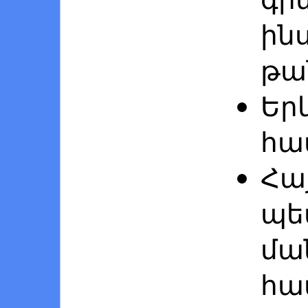
ին
թա
Ե
հա
Հա
պե
մա
հա