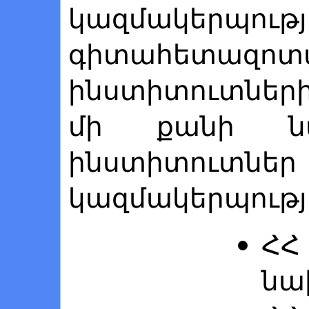
կազմակերպո
գիտահետազոտ
ինստիտուտներ
մի քանի նախ
ինստիտ
կազմակերպությո
Հ
նա