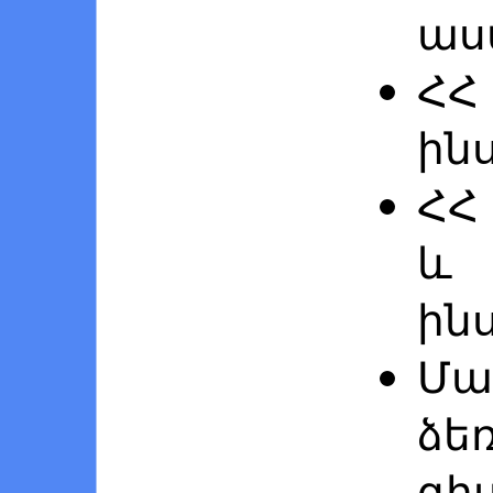
աս
ՀՀ
ին
ՀՀ
և
ին
Մա
ձե
գի