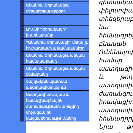
գիտնակա
Անանիա Շիրակացու
փիլիսոփ
վերաբերյալ գրքերը
տիեզերա
նա Հ
Լուսնի "Շիրակացի"
հիմնադ
խառնարանը
"Անանիա Շիրակացի" մեդալը,
բնական 
հուշադրամը և նամականիշը
Ունենալո
Անանիա Շիրակացու անվան
համա
համալսարանը
աստղագի
Անանիա Շիրակացու անվան
ճեմարանը
և թողն
Հայկական պատմա-
աստղագի
աստղագիտություն
ժառանգու
Աստղագիտության և
համաշխարհային
իրավացիո
ժառանգությանն առնչվող
աստղագի
միջազգային
հիմնադի
կազմակերպությունները
Նրա թո